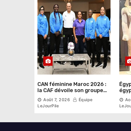
a
r
t
i
c
l
e
CAN féminine Maroc 2026 :
Égyp
la CAF dévoile son groupe
égyp
d’experts chargé d’analyser
une 
Août 7, 2026
Équipe
Ao
la compétition
phar
LeJourPile
LeJou
diri