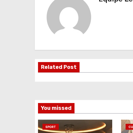
i
g
a
t
i
o
Related Post
n
d
e
You missed
l
’
SPORT
CU