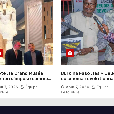
te : le Grand Musée
Burkina Faso : les « Jeu
tien s’impose comme
du cinéma révolutionna
vitrine du patrimoine
lancés au Mémorial Th
ût 7, 2026
Équipe
Août 7, 2026
Équipe
aonique auprès des
Sankara
rPile
LeJourPile
geants étrangers