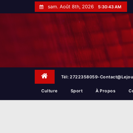
S
sam. Août 8th, 2026
5:30:44 AM
k
i
p
t
o
c
o
n
t
e
Tél: 2722358059-Contact@lejou
n
t
Culture
Sport
À Propos
C