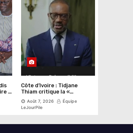
dis
Côte d’Ivoire : Tidjane
ire »
Thiam critique la «
omas
judiciarisation » de la
Août 7, 2026
Équipe
politique et appelle à
LeJourPile
poursuivre l’apaisement