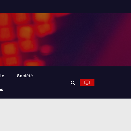
ie
Société
es