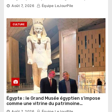
compétition
Août 7, 2026
Équipe LeJourPile
CULTURE
Égypte : le Grand Musée égyptien s’impose
comme une vitrine du patrimoine
pharaonique auprès des dirigeants
Août 7, 2026
Équipe LeJourPile