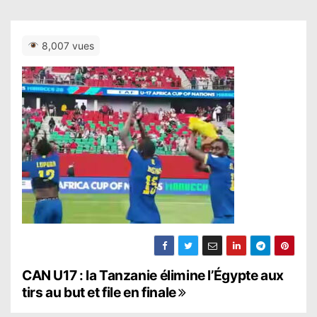
8,007 vues
N
CAN U17 : la Tanzanie élimine l’Égypte aux
tirs au but et file en finale
a