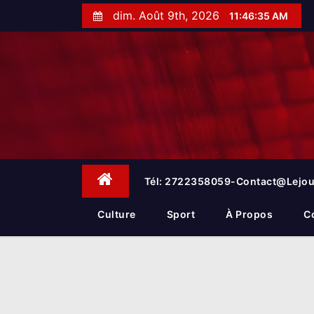
S
dim. Août 9th, 2026
11:46:36 AM
k
i
p
t
o
c
o
n
t
e
Tél: 2722358059-Contact@lejou
n
t
Culture
Sport
À Propos
C