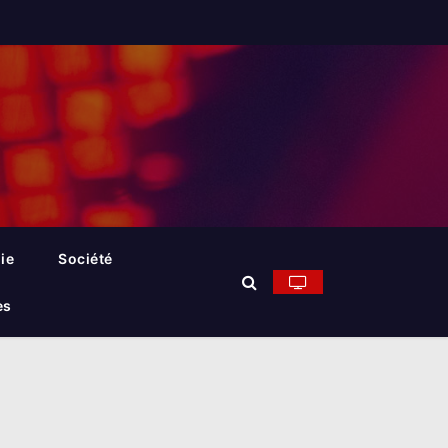
ie
Société
es