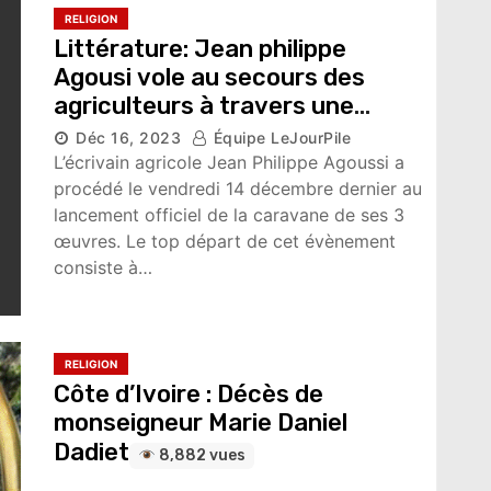
RELIGION
Littérature: Jean philippe
Agousi vole au secours des
agriculteurs à travers une
tournée de dédicace
Déc 16, 2023
Équipe LeJourPile
5,086 vues
L’écrivain agricole Jean Philippe Agoussi a
procédé le vendredi 14 décembre dernier au
lancement officiel de la caravane de ses 3
œuvres. Le top départ de cet évènement
consiste à…
RELIGION
Côte d’Ivoire : Décès de
monseigneur Marie Daniel
Dadiet
8,882 vues