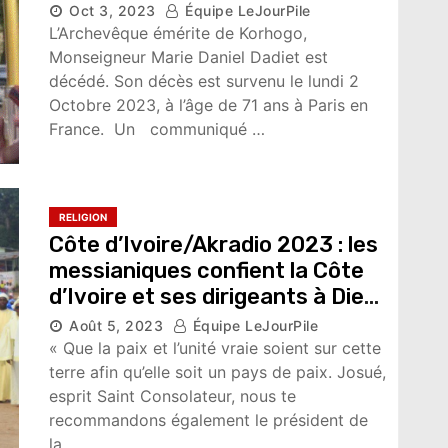
Oct 3, 2023
Équipe LeJourPile
L’Archevêque émérite de Korhogo,
Monseigneur Marie Daniel Dadiet est
décédé. Son décès est survenu le lundi 2
Octobre 2023, à l’âge de 71 ans à Paris en
France. Un communiqué …
RELIGION
Côte d’Ivoire/Akradio 2023 : les
messianiques confient la Côte
d’Ivoire et ses dirigeants à Dieu
Août 5, 2023
Équipe LeJourPile
4,841 vues
« Que la paix et l’unité vraie soient sur cette
terre afin qu’elle soit un pays de paix. Josué,
esprit Saint Consolateur, nous te
recommandons également le président de
la…