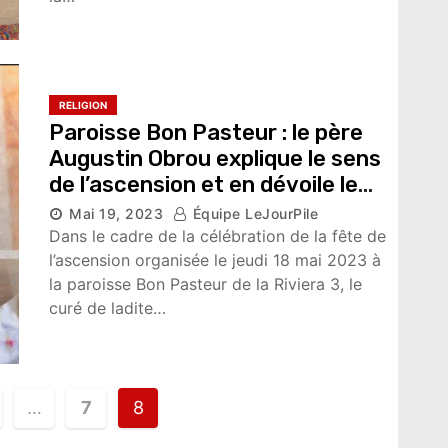
RELIGION
Paroisse Bon Pasteur : le père
Augustin Obrou explique le sens
de l’ascension et en dévoile le
mystère
Mai 19, 2023
Équipe LeJourPile
9,456 vues
Dans le cadre de la célébration de la fête de
l’ascension organisée le jeudi 18 mai 2023 à
la paroisse Bon Pasteur de la Riviera 3, le
curé de ladite…
…
7
8